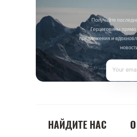
Получайте последн
Герцеговины прямо 
предложения и вдохновл
новост
НАЙДИТЕ НАС
О