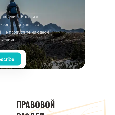
равлениях Боснии и
екреты, специальные
 Не пропустите ни одной
ючения!
ПРАВОВОЙ