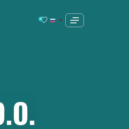
0
.О.