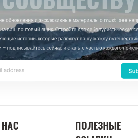
ие обновления и эксклюзивные материалы о must-see нап
на ваш почтовый ящик. Откройте для себя туристические с
яющие истории, которые разожгут вашу жажду путешествий.
и – подписывайтесь сейчас и станьте частью каждого прикл
 НАС
ПОЛЕЗНЫЕ