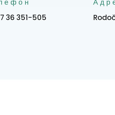
лефон
Адр
7 36 351-505
Rodoč