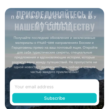
ПРИСОЕДИНЯЙТЕСЬ К
ПОДПИСАТЬСЯ НА НАШУ
НАШЕМУ СООБЩЕСТВУ
РАССЫЛКУ
Получайте последние обновления и эксклюзивные
материалы о must-see направлениях Боснии и
Герцеговины прямо на ваш почтовый ящик. Откройте
для себя туристические секреты, специальные
предложения и вдохновляющие истории, которые
разожгут вашу жажду путешествий. Не пропустите ни
одной новости – подписывайтесь сейчас и станьте
частью каждого приключения!