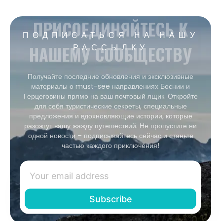
ПРИСОЕДИНЯЙТЕСЬ К
ПОДПИСАТЬСЯ НА НАШУ
НАШЕМУ СООБЩЕСТВУ
РАССЫЛКУ
Получайте последние обновления и эксклюзивные
материалы о must-see направлениях Боснии и
Герцеговины прямо на ваш почтовый ящик. Откройте
для себя туристические секреты, специальные
предложения и вдохновляющие истории, которые
разожгут вашу жажду путешествий. Не пропустите ни
одной новости – подписывайтесь сейчас и станьте
частью каждого приключения!