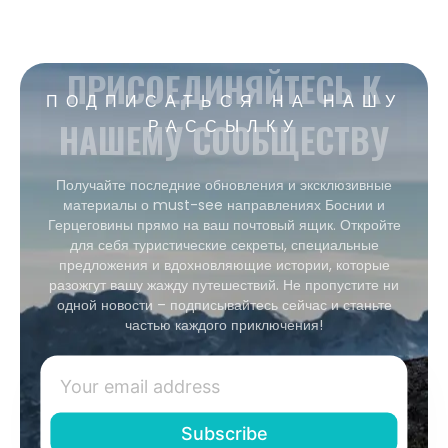
ПРИСОЕДИНЯЙТЕСЬ К
ПОДПИСАТЬСЯ НА НАШУ
НАШЕМУ СООБЩЕСТВУ
РАССЫЛКУ
Получайте последние обновления и эксклюзивные
материалы о must-see направлениях Боснии и
Герцеговины прямо на ваш почтовый ящик. Откройте
для себя туристические секреты, специальные
предложения и вдохновляющие истории, которые
разожгут вашу жажду путешествий. Не пропустите ни
одной новости – подписывайтесь сейчас и станьте
частью каждого приключения!