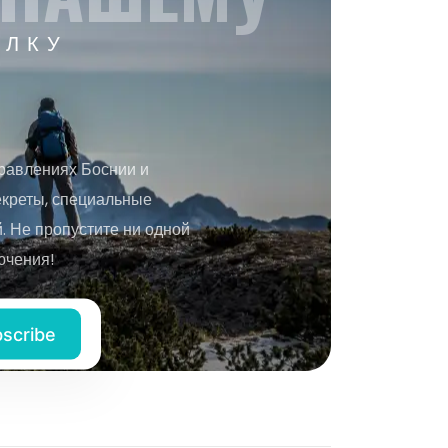
ЫЛКУ
равлениях Боснии и
екреты, специальные
 Не пропустите ни одной
ючения!