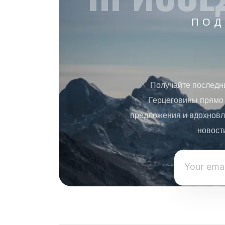
ПОД
Получайте последн
Герцеговины прямо 
предложения и вдохновл
новост