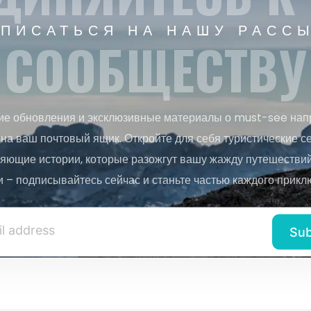
ПИСАТЬСЯ НА НАШУ РАСС
СООБЩЕСТВУ
ие обновления и эксклюзивные материалы о must-see нап
на ваш почтовый ящик. Откройте для себя туристические с
яющие истории, которые разожгут вашу жажду путешествий.
и – подписывайтесь сейчас и станьте частью каждого прикл