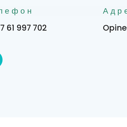
лефон
Адр
7 61 997 702
Opine