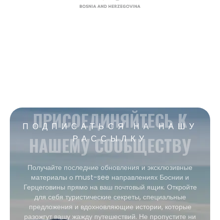
ПРИСОЕДИНЯЙТЕСЬ К
ПОДПИСАТЬСЯ НА НАШУ
НАШЕМУ СООБЩЕСТВУ
РАССЫЛКУ
Получайте последние обновления и эксклюзивные
материалы о must-see направлениях Боснии и
Герцеговины прямо на ваш почтовый ящик. Откройте
для себя туристические секреты, специальные
предложения и вдохновляющие истории, которые
разожгут вашу жажду путешествий. Не пропустите ни