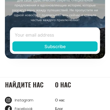
для себя туристические секреты, специальные
предложения и вдохновляющие истории, которые
разожгут вашу жажду путешествий. Не пропустите ни
одной новости – подписывайтесь сейчас и станьте
частью каждого приключения!
НАЙДИТЕ НАС
О НАС
Instagram
О нас
Facebook
Блог