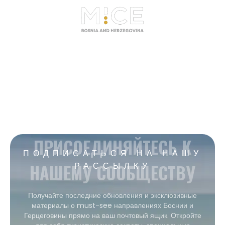
ПРИСОЕДИНЯЙТЕСЬ К
ПОДПИСАТЬСЯ НА НАШУ
НАШЕМУ СООБЩЕСТВУ
РАССЫЛКУ
Получайте последние обновления и эксклюзивные
материалы о must-see направлениях Боснии и
Герцеговины прямо на ваш почтовый ящик. Откройте