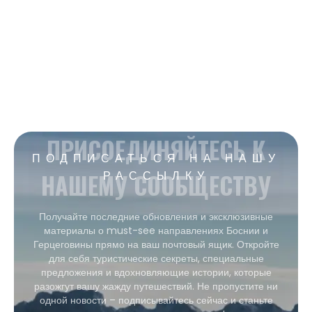
ПРИСОЕДИНЯЙТЕСЬ К
ПОДПИСАТЬСЯ НА НАШУ
НАШЕМУ СООБЩЕСТВУ
РАССЫЛКУ
Получайте последние обновления и эксклюзивные
материалы о must-see направлениях Боснии и
Герцеговины прямо на ваш почтовый ящик. Откройте
для себя туристические секреты, специальные
предложения и вдохновляющие истории, которые
разожгут вашу жажду путешествий. Не пропустите ни
одной новости – подписывайтесь сейчас и станьте