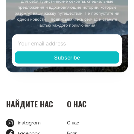
для себя туристические секреты, специальные
предложения и вдохновляющие истории, которые
разожгут вашу жажду путешествий. Не пропустите ни
одной новости – подписывайтесь сейчас и станьте
частью каждого приключения!
НАЙДИТЕ НАС
О НАС
Instagram
О нас
Facebook
Блог