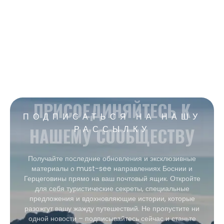
ПРИСОЕДИНЯЙТЕСЬ К
ПОДПИСАТЬСЯ НА НАШУ
НАШЕМУ СООБЩЕСТВУ
РАССЫЛКУ
Получайте последние обновления и эксклюзивные
материалы о must-see направлениях Боснии и
Герцеговины прямо на ваш почтовый ящик. Откройте
для себя туристические секреты, специальные
предложения и вдохновляющие истории, которые
разожгут вашу жажду путешествий. Не пропустите ни
одной новости – подписывайтесь сейчас и станьте