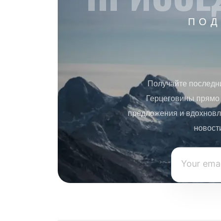
ПОД
Получайте последн
Герцеговины прямо 
предложения и вдохновл
новост