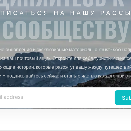
ПИСАТЬСЯ НА НАШУ РАСС
СООБЩЕСТВУ
ие обновления и эксклюзивные материалы о must-see нап
на ваш почтовый ящик. Откройте для себя туристические с
яющие истории, которые разожгут вашу жажду путешествий.
и – подписывайтесь сейчас и станьте частью каждого прикл