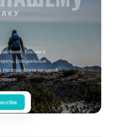
ЫЛКУ
равлениях Боснии и
екреты, специальные
 Не пропустите ни одной
ючения!