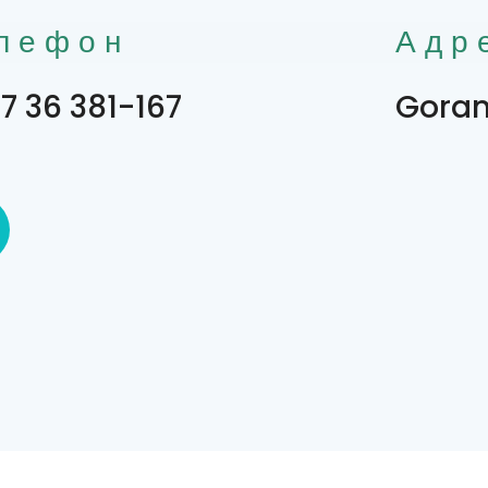
лефон
Адр
7 36 381-167
Goran