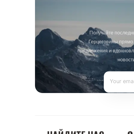
Получайте последн
Герцеговины прямо 
предложения и вдохновл
новост