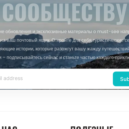
СООБЩЕСТВУ
ие обновления и эксклюзивные материалы о must-see нап
на ваш почтовый ящик. Откройте для себя туристические с
яющие истории, которые разожгут вашу жажду путешествий.
и – подписывайтесь сейчас и станьте частью каждого прикл