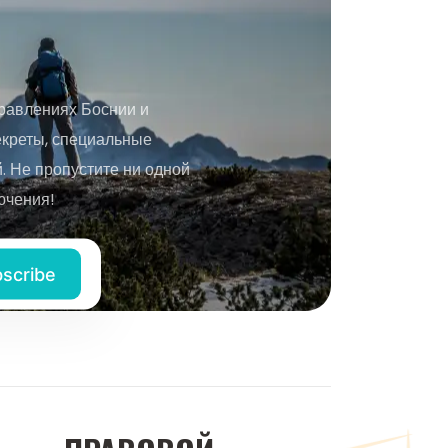
равлениях Боснии и
екреты, специальные
 Не пропустите ни одной
ючения!