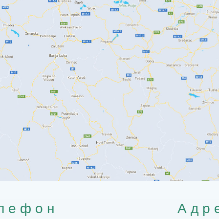
лефон
Адр