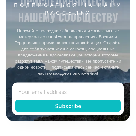
ПРИСОЕДИНЯЙТЕСЬ К
ПОДПИСАТЬСЯ НА НАШУ
НАШЕМУ СООБЩЕСТВУ
РАССЫЛКУ
Получайте последние обновления и эксклюзивные
материалы о must-see направлениях Боснии и
Герцеговины прямо на ваш почтовый ящик. Откройте
для себя туристические секреты, специальные
предложения и вдохновляющие истории, которые
разожгут вашу жажду путешествий. Не пропустите ни
одной новости – подписывайтесь сейчас и станьте
частью каждого приключения!