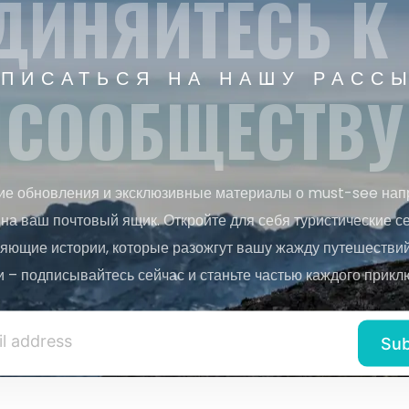
ДИНЯЙТЕСЬ К
ПИСАТЬСЯ НА НАШУ РАСС
СООБЩЕСТВУ
ие обновления и эксклюзивные материалы о must-see нап
на ваш почтовый ящик. Откройте для себя туристические с
яющие истории, которые разожгут вашу жажду путешествий.
и – подписывайтесь сейчас и станьте частью каждого прикл