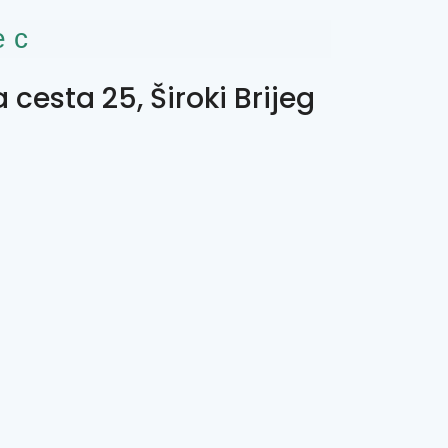
ес
 cesta 25, Široki Brijeg
0