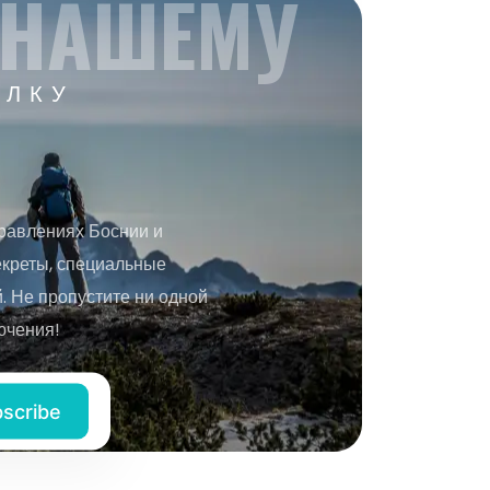
 НАШЕМУ
ЫЛКУ
равлениях Боснии и
екреты, специальные
 Не пропустите ни одной
ючения!