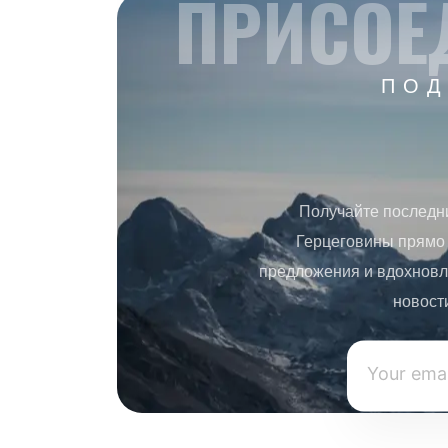
ПРИСОЕ
ПОД
Получайте последн
Герцеговины прямо 
предложения и вдохновл
новост