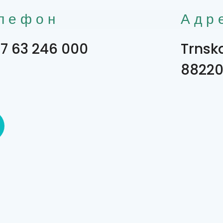
лефон
Адр
7 63 246 000
Trnska
8822