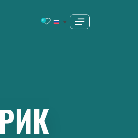
0
РИК