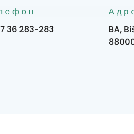
лефон
Адр
7 36 283-283
BA, Bi
8800