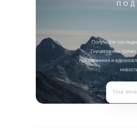
ПОД
Получайте последн
Герцеговины прямо 
предложения и вдохновл
новост