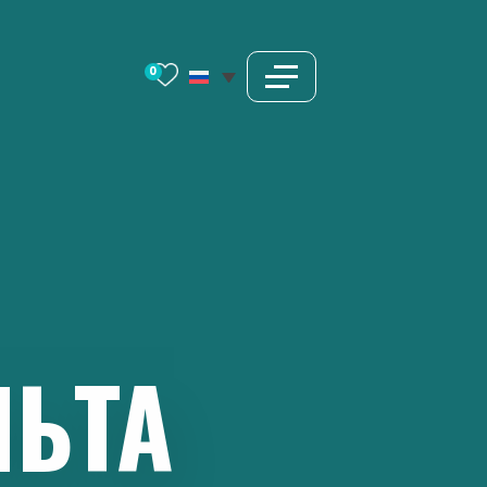
0
ЬТА