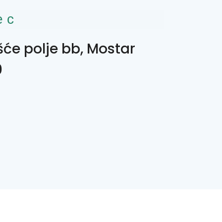
ес
šće polje bb, Mostar
0