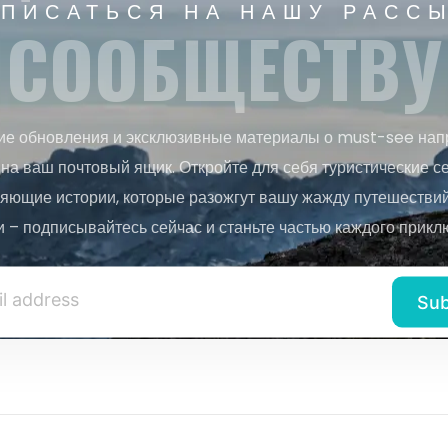
ПИСАТЬСЯ НА НАШУ РАСС
СООБЩЕСТВУ
ие обновления и эксклюзивные материалы о must-see нап
на ваш почтовый ящик. Откройте для себя туристические с
яющие истории, которые разожгут вашу жажду путешествий.
и – подписывайтесь сейчас и станьте частью каждого прикл