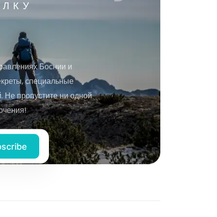
ЫЛКУ
равлениях Боснии и
екреты, специальные
 Не пропустите ни одной
ючения!