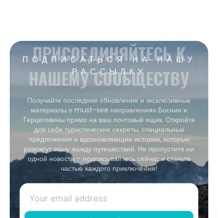
ПРИСОЕДИНЯЙТЕСЬ К
ПОДПИСАТЬСЯ НА НАШУ
НАШЕМУ СООБЩЕСТВУ
РАССЫЛКУ
Получайте последние обновления и эксклюзивные
материалы о must-see направлениях Боснии и
Герцеговины прямо на ваш почтовый ящик. Откройте
для себя туристические секреты, специальные
предложения и вдохновляющие истории, которые
разожгут вашу жажду путешествий. Не пропустите ни
одной новости – подписывайтесь сейчас и станьте
частью каждого приключения!