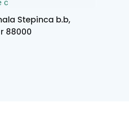
ес
nala Stepinca b.b,
r 88000