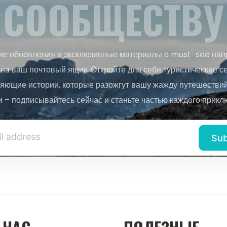
СООБЩЕСТВУ
ие обновления и эксклюзивные материалы о must-see нап
на ваш почтовый ящик. Откройте для себя туристические с
яющие истории, которые разожгут вашу жажду путешествий.
и – подписывайтесь сейчас и станьте частью каждого прикл