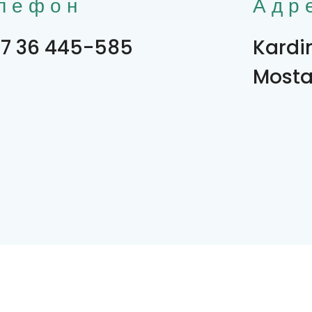
лефон
Адр
7 36 445-585
Kardi
Mosta