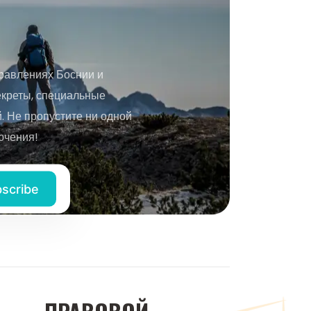
равлениях Боснии и
екреты, специальные
 Не пропустите ни одной
ючения!