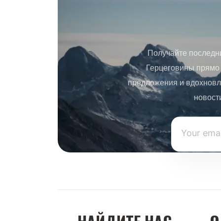
Получайте последн
Герцеговины прямо 
предложения и вдохновл
новост