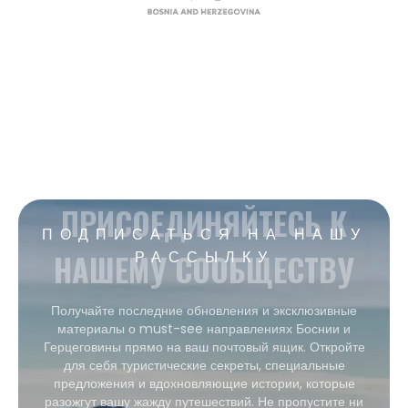
ПРИСОЕДИНЯЙТЕСЬ К
ПОДПИСАТЬСЯ НА НАШУ
НАШЕМУ СООБЩЕСТВУ
РАССЫЛКУ
Получайте последние обновления и эксклюзивные
материалы о must-see направлениях Боснии и
Герцеговины прямо на ваш почтовый ящик. Откройте
для себя туристические секреты, специальные
предложения и вдохновляющие истории, которые
разожгут вашу жажду путешествий. Не пропустите ни