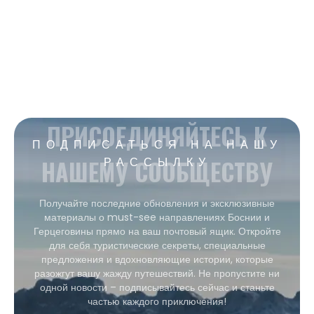
ПРИСОЕДИНЯЙТЕСЬ К
ПОДПИСАТЬСЯ НА НАШУ
НАШЕМУ СООБЩЕСТВУ
РАССЫЛКУ
Получайте последние обновления и эксклюзивные
материалы о must-see направлениях Боснии и
Герцеговины прямо на ваш почтовый ящик. Откройте
для себя туристические секреты, специальные
предложения и вдохновляющие истории, которые
разожгут вашу жажду путешествий. Не пропустите ни
одной новости – подписывайтесь сейчас и станьте
частью каждого приключения!