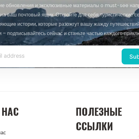
ие обновления и эксклюзивные материалы о must-see нап
на ваш почтовый ящик. Откройте для себя туристические с
яющие истории, которые разожгут вашу жажду путешествий.
и – подписывайтесь сейчас и станьте частью каждого прикл
 НАС
ПОЛЕЗНЫЕ
ССЫЛКИ
нас