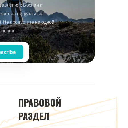
равлениях Боснии и
екреты, специальные
 Не пропустите ни одной
ючения!
ПРАВОВОЙ
РАЗДЕЛ