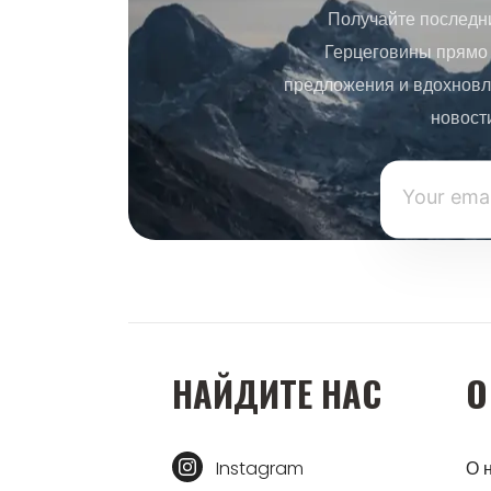
Получайте последн
Герцеговины прямо 
предложения и вдохновл
новост
НАЙДИТЕ НАС
О
Instagram
О 