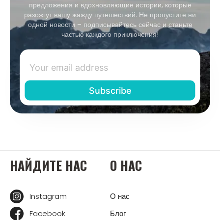
предложения и вдохновляющие истории, которые
разожгут вашу жажду путешествий. Не пропустите ни
одной новости – подписывайтесь сейчас и станьте
частью каждого приключения!
НАЙДИТЕ НАС
О НАС
Instagram
О нас
Facebook
Блог