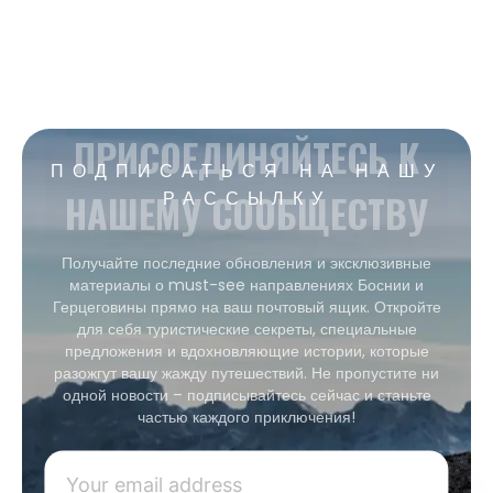
ПРИСОЕДИНЯЙТЕСЬ К
ПОДПИСАТЬСЯ НА НАШУ
НАШЕМУ СООБЩЕСТВУ
РАССЫЛКУ
Получайте последние обновления и эксклюзивные
материалы о must-see направлениях Боснии и
Герцеговины прямо на ваш почтовый ящик. Откройте
для себя туристические секреты, специальные
предложения и вдохновляющие истории, которые
разожгут вашу жажду путешествий. Не пропустите ни
одной новости – подписывайтесь сейчас и станьте
частью каждого приключения!