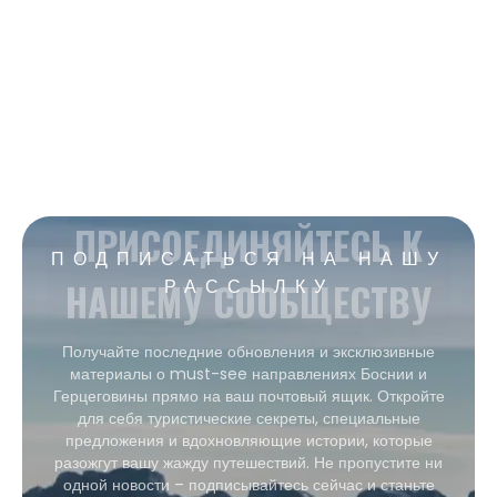
ПРИСОЕДИНЯЙТЕСЬ К
ПОДПИСАТЬСЯ НА НАШУ
НАШЕМУ СООБЩЕСТВУ
РАССЫЛКУ
Получайте последние обновления и эксклюзивные
материалы о must-see направлениях Боснии и
Герцеговины прямо на ваш почтовый ящик. Откройте
для себя туристические секреты, специальные
предложения и вдохновляющие истории, которые
разожгут вашу жажду путешествий. Не пропустите ни
одной новости – подписывайтесь сейчас и станьте