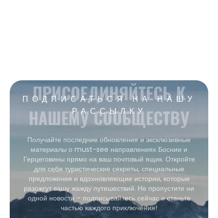
ПРИСОЕДИНЯЙТЕСЬ К
ПОДПИСАТЬСЯ НА НАШУ
НАШЕМУ СООБЩЕСТВУ
РАССЫЛКУ
Получайте последние обновления и эксклюзивные
материалы о must-see направлениях Боснии и
Герцеговины прямо на ваш почтовый ящик. Откройте
для себя туристические секреты, специальные
предложения и вдохновляющие истории, которые
разожгут вашу жажду путешествий. Не пропустите ни
одной новости – подписывайтесь сейчас и станьте
частью каждого приключения!