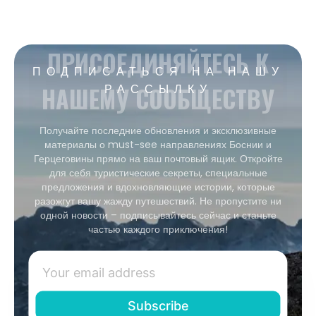
ПРИСОЕДИНЯЙТЕСЬ К
ПОДПИСАТЬСЯ НА НАШУ
НАШЕМУ СООБЩЕСТВУ
РАССЫЛКУ
Получайте последние обновления и эксклюзивные
материалы о must-see направлениях Боснии и
Герцеговины прямо на ваш почтовый ящик. Откройте
для себя туристические секреты, специальные
предложения и вдохновляющие истории, которые
разожгут вашу жажду путешествий. Не пропустите ни
одной новости – подписывайтесь сейчас и станьте
частью каждого приключения!