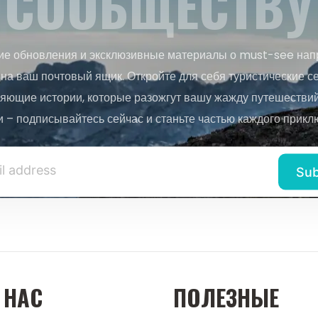
СООБЩЕСТВУ
ие обновления и эксклюзивные материалы о must-see нап
на ваш почтовый ящик. Откройте для себя туристические с
яющие истории, которые разожгут вашу жажду путешествий.
и – подписывайтесь сейчас и станьте частью каждого прикл
 НАС
ПОЛЕЗНЫЕ