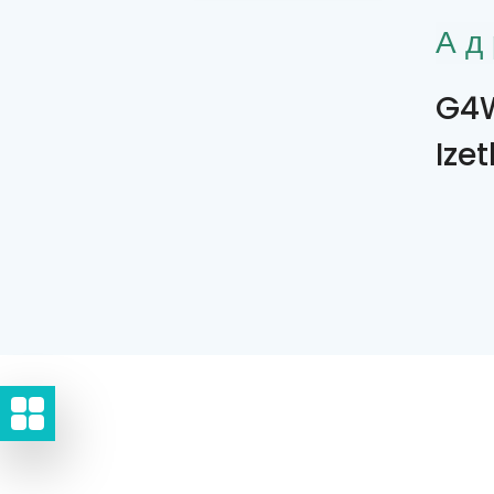
Ад
G4W
Ize