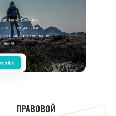
равлениях Боснии и
екреты, специальные
 Не пропустите ни одной
ючения!
ПРАВОВОЙ