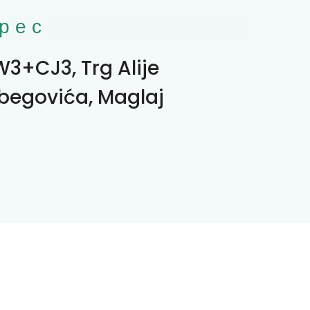
рес
3+CJ3, Trg Alije
tbegovića, Maglaj