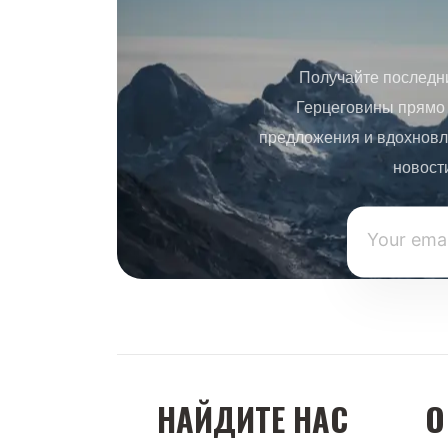
Получайте последн
Герцеговины прямо 
предложения и вдохновл
новост
НАЙДИТЕ НАС
О