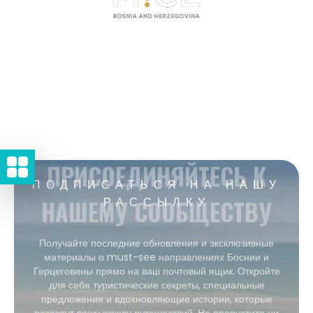
ПРИСОЕДИНЯЙТЕСЬ К
ПОДПИСАТЬСЯ НА НАШУ
НАШЕМУ СООБЩЕСТВУ
РАССЫЛКУ
Получайте последние обновления и эксклюзивные
материалы о must-see направлениях Боснии и
Герцеговины прямо на ваш почтовый ящик. Откройте
для себя туристические секреты, специальные
предложения и вдохновляющие истории, которые
разожгут вашу жажду путешествий. Не пропустите ни