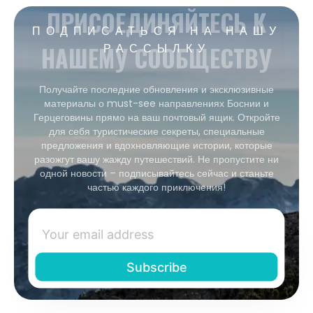
ПРИСОЕДИНЯЙТЕСЬ К
ПОДПИСАТЬСЯ НА НАШУ
НАШЕМУ СООБЩЕСТВУ
РАССЫЛКУ
Получайте последние обновления и эксклюзивные
материалы о must-see направлениях Боснии и
Герцеговины прямо на ваш почтовый ящик. Откройте
для себя туристические секреты, специальные
предложения и вдохновляющие истории, которые
разожгут вашу жажду путешествий. Не пропустите ни
одной новости – подписывайтесь сейчас и станьте
частью каждого приключения!