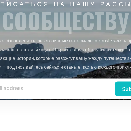
ПИСАТЬСЯ НА НАШУ РАСС
СООБЩЕСТВУ
ие обновления и эксклюзивные материалы о must-see нап
на ваш почтовый ящик. Откройте для себя туристические с
яющие истории, которые разожгут вашу жажду путешествий.
и – подписывайтесь сейчас и станьте частью каждого прикл