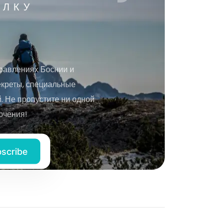
ЫЛКУ
равлениях Боснии и
екреты, специальные
 Не пропустите ни одной
ючения!