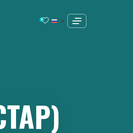
0
СТАР)