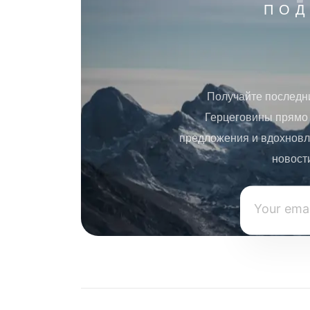
ПОД
Получайте последн
Герцеговины прямо 
предложения и вдохновл
новост