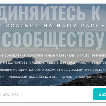
ДИНЯЙТЕСЬ К
ПИСАТЬСЯ НА НАШУ РАСС
СООБЩЕСТВУ
ие обновления и эксклюзивные материалы о must-see нап
на ваш почтовый ящик. Откройте для себя туристические с
яющие истории, которые разожгут вашу жажду путешествий.
и – подписывайтесь сейчас и станьте частью каждого прикл