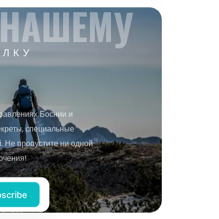
 НАШЕМУ
ЫЛКУ
равлениях Боснии и
екреты, специальные
 Не пропустите ни одной
ючения!