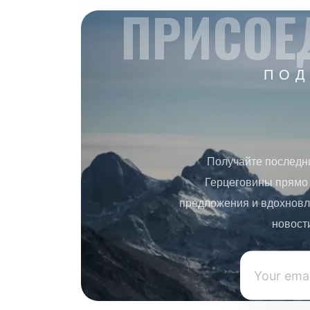
ПРИСОЕ
ПОД
Получайте последн
Герцеговины прямо 
предложения и вдохновл
новост