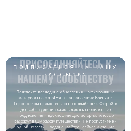
ПРИСОЕДИНЯЙТЕСЬ К
ПОДПИСАТЬСЯ НА НАШУ
НАШЕМУ СООБЩЕСТВУ
РАССЫЛКУ
Получайте последние обновления и эксклюзивные
материалы о must-see направлениях Боснии и
Герцеговины прямо на ваш почтовый ящик. Откройте
для себя туристические секреты, специальные
предложения и вдохновляющие истории, которые
разожгут вашу жажду путешествий. Не пропустите ни
одной новости – подписывайтесь сейчас и станьте