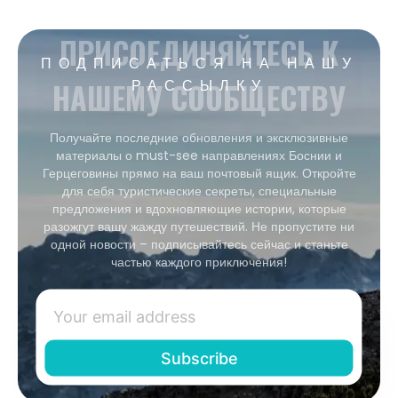
ПРИСОЕДИНЯЙТЕСЬ К
ПОДПИСАТЬСЯ НА НАШУ
НАШЕМУ СООБЩЕСТВУ
РАССЫЛКУ
Получайте последние обновления и эксклюзивные
материалы о must-see направлениях Боснии и
Герцеговины прямо на ваш почтовый ящик. Откройте
для себя туристические секреты, специальные
предложения и вдохновляющие истории, которые
разожгут вашу жажду путешествий. Не пропустите ни
одной новости – подписывайтесь сейчас и станьте
частью каждого приключения!