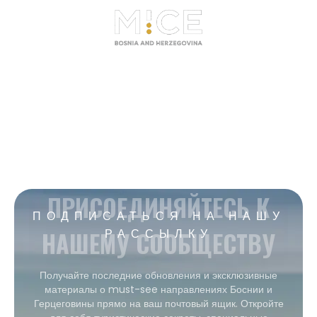
ПРИСОЕДИНЯЙТЕСЬ К
ПОДПИСАТЬСЯ НА НАШУ
НАШЕМУ СООБЩЕСТВУ
РАССЫЛКУ
Получайте последние обновления и эксклюзивные
материалы о must-see направлениях Боснии и
Герцеговины прямо на ваш почтовый ящик. Откройте