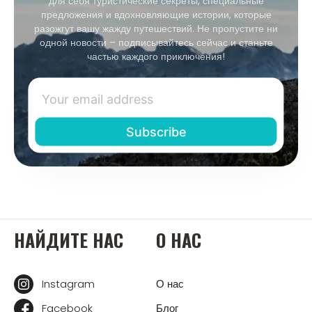
для себя туристические секреты, специальные
предложения и вдохновляющие истории, которые
разожгут вашу жажду путешествий. Не пропустите ни
одной новости – подписывайтесь сейчас и станьте
частью каждого приключения!
НАЙДИТЕ НАС
О НАС
Instagram
О нас
Facebook
Блог