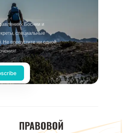
равлениях Боснии и
екреты, специальные
 Не пропустите ни одной
ючения!
ПРАВОВОЙ