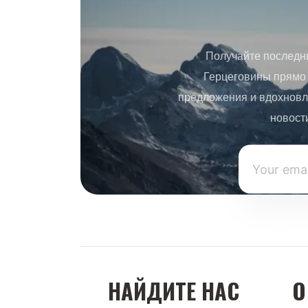
Получайте последн
Герцеговины прямо 
предложения и вдохновл
новост
НАЙДИТЕ НАС
О