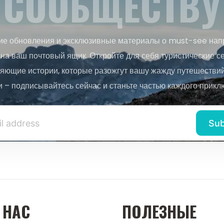
СООБЩЕСТВУ
ие обновления и эксклюзивные материалы о must-see нап
на ваш почтовый ящик. Откройте для себя туристические с
яющие истории, которые разожгут вашу жажду путешествий.
и – подписывайтесь сейчас и станьте частью каждого прикл
 НАС
ПОЛЕЗНЫЕ