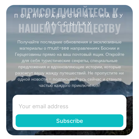
ПРИСОЕДИНЯЙТЕСЬ К
ПОДПИСАТЬСЯ НА НАШУ
НАШЕМУ СООБЩЕСТВУ
РАССЫЛКУ
Получайте последние обновления и эксклюзивные
материалы о must-see направлениях Боснии и
Герцеговины прямо на ваш почтовый ящик. Откройте
для себя туристические секреты, специальные
предложения и вдохновляющие истории, которые
разожгут вашу жажду путешествий. Не пропустите ни
одной новости – подписывайтесь сейчас и станьте
частью каждого приключения!