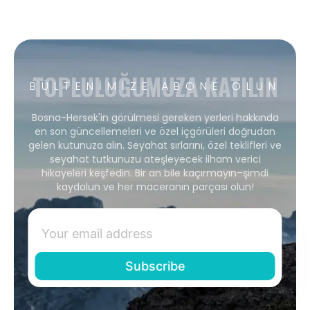
TOPLULUĞUMUZA KATILIN
BÜLTENIMIZE ABONE OLUN
Bosna-Hersek'in görülmesi gereken yerleri hakkında
en son güncellemeleri ve özel içgörüleri doğrudan
gelen kutunuza alın. Seyahat sırlarını, özel teklifleri ve
seyahat tutkunuzu ateşleyecek ilham verici
hikayeleri keşfedin. Bir an bile kaçırmayın–şimdi
kaydolun ve her maceranın parçası olun!