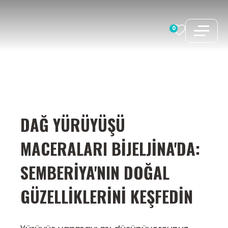
İçeriğe
atla
0
DAĞ YÜRÜYÜŞÜ
MACERALARI BIJELJINA'DA:
SEMBERIYA'NIN DOĞAL
GÜZELLIKLERINI KEŞFEDIN