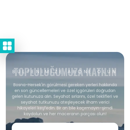
TOPLULUĞUMUZA KATILIN
BÜLTENIMIZE ABONE OLUN
Bosna-Hersek'in görülmesi gereken yerleri hakkında
en son güncellemeleri ve özel içgörüleri doğrudan
gelen kutunuza alın. Seyahat sırlarını, özel teklifleri ve
seyahat tutkunuzu ateşleyecek ilham verici
hikayeleri keşfedin. Bir an bile kaçırmayın–şimdi
kaydolun ve her maceranın parçası olun!