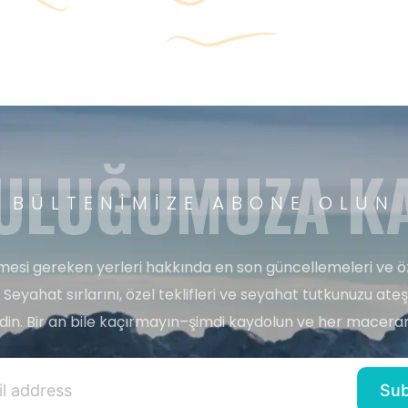
ULUĞUMUZA KA
BÜLTENIMIZE ABONE OLUN
esi gereken yerleri hakkında en son güncellemeleri ve ö
 Seyahat sırlarını, özel teklifleri ve seyahat tutkunuzu ate
edin. Bir an bile kaçırmayın–şimdi kaydolun ve her maceran