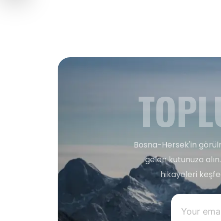
TOPL
Bosna-Hersek'in görülm
gelen kutunuza alın.
hikayeleri keşf