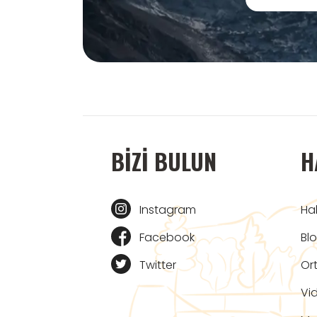
BIZI BULUN
H
Instagram
Ha
Facebook
Bl
Twitter
Ort
Vi