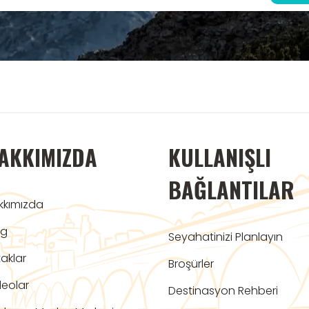
AKKIMIZDA
KULLANIŞLI
BAĞLANTILAR
kkımızda
og
Seyahatinizi Planlayın
aklar
Broşürler
deolar
Destinasyon Rehberi