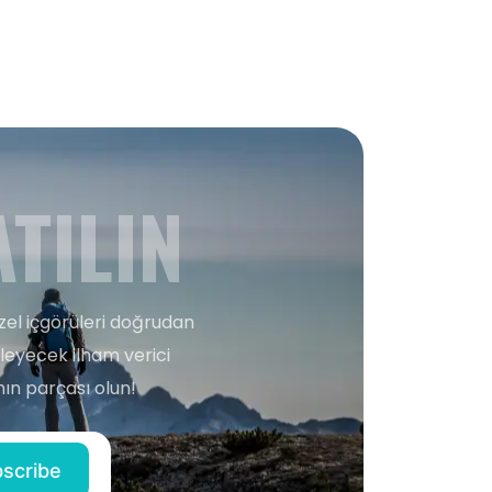
TILIN
zel içgörüleri doğrudan
şleyecek ilham verici
ın parçası olun!