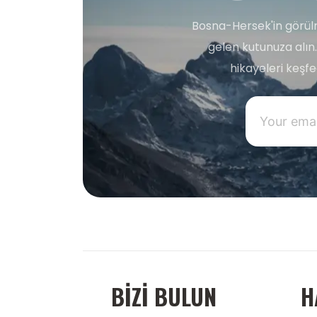
Bosna-Hersek'in görülm
gelen kutunuza alın.
hikayeleri keşf
BIZI BULUN
H