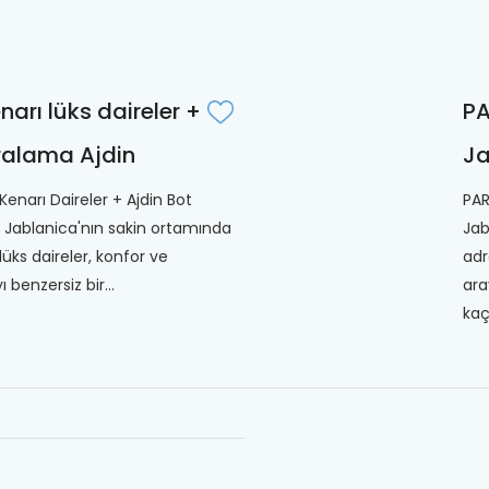
narı lüks daireler +
PA
iralama Ajdin
Ja
Kenarı Daireler + Ajdin Bot
PAR
 Jablanica'nın sakin ortamında
Jab
lüks daireler, konfor ve
adr
benzersiz bir...
ara
kaçı