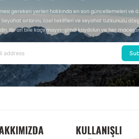
esi gereken yerleri hakkında en son güncellemeleri ve ö
 Seyahat sırlarını, özel teklifleri ve seyahat tutkunuzu ate
edin. Bir an bile kaçırmayın–şimdi kaydolun ve her maceran
AKKIMIZDA
KULLANIŞLI