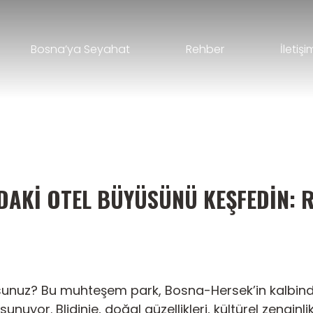
Bosna’ya Seyahat
Rehber
İletişi
NDAKI OTEL BÜYÜSÜNÜ KEŞFEDIN:
orsunuz? Bu muhteşem park, Bosna-Hersek’in kalbind
nuyor. Blidinje, doğal güzellikleri, kültürel zenginlikl