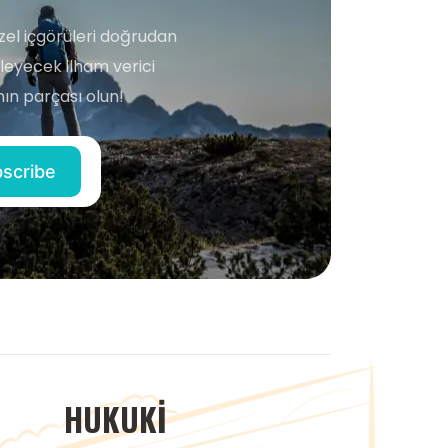
zel içgörüleri doğrudan
şleyecek ilham verici
ın parçası olun!
HUKUKI