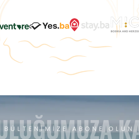
ULUĞUMUZA KA
BÜLTENIMIZE ABONE OLUN