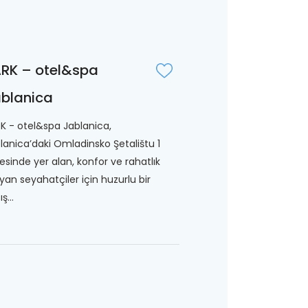
RK – otel&spa
blanica
K - otel&spa Jablanica,
lanica’daki Omladinsko Şetalištu 1
esinde yer alan, konfor ve rahatlık
yan seyahatçiler için huzurlu bir
ş...