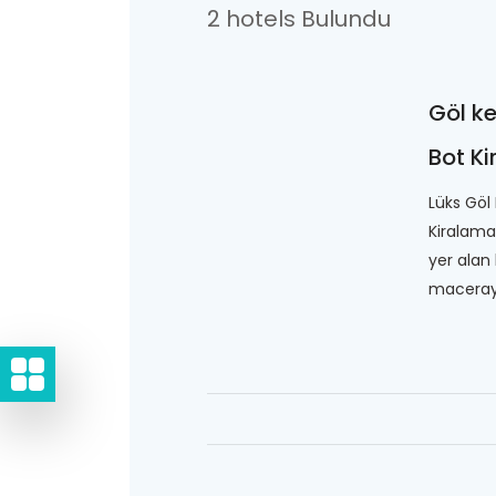
2 hotels Bulundu
Göl ke
Bot K
Lüks Göl 
Kiralama
yer alan 
macerayı 