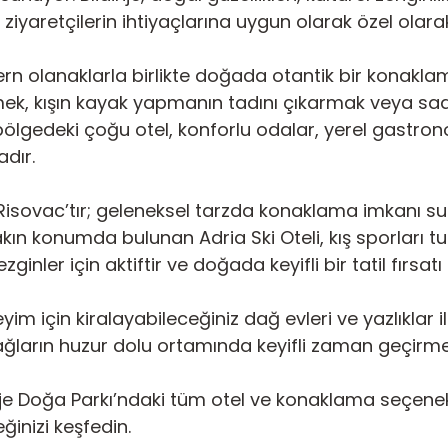
a ziyaretçilerin ihtiyaçlarına uygun olarak özel olara
ern olanaklarla birlikte doğada otantik bir konakla
ek, kışın kayak yapmanın tadını çıkarmak veya sade
 bölgedeki çoğu otel, konforlu odalar, yerel gastron
dır.
i Risovac’tır; geleneksel tarzda konaklama imkanı 
n konumda bulunan Adria Ski Oteli, kış sporları tutk
ginler için aktiftir ve doğada keyifli bir tatil fırsatı
m için kiralayabileceğiniz dağ evleri ve yazlıklar ile
ağların huzur dolu ortamında keyifli zaman geçirme
dinje Doğa Parkı’ndaki tüm otel ve konaklama seçene
ğinizi keşfedin.