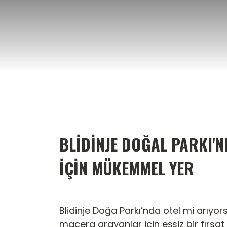
İçeriğe
atla
BLIDINJE DOĞAL PARKI'
İÇIN MÜKEMMEL YER
Blidinje Doğa Parkı’nda otel mi arıy
macera arayanlar için eşsiz bir fırsat su