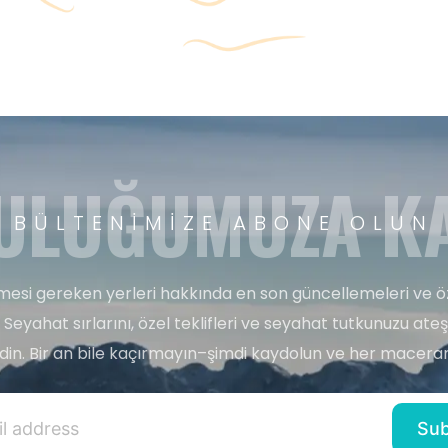
ULUĞUMUZA KA
BÜLTENIMIZE ABONE OLUN
esi gereken yerleri hakkında en son güncellemeleri ve ö
 Seyahat sırlarını, özel teklifleri ve seyahat tutkunuzu ate
edin. Bir an bile kaçırmayın–şimdi kaydolun ve her maceran