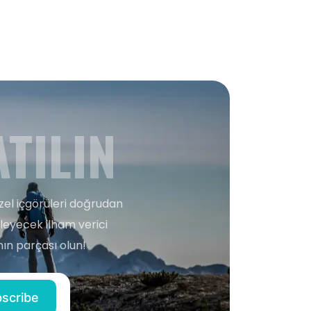
TILIN
zel içgörüleri doğrudan
şleyecek ilham verici
ın parçası olun!