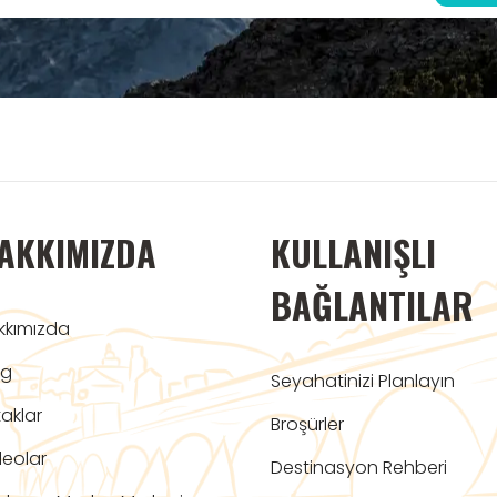
AKKIMIZDA
KULLANIŞLI
BAĞLANTILAR
kkımızda
og
Seyahatinizi Planlayın
aklar
Broşürler
deolar
Destinasyon Rehberi