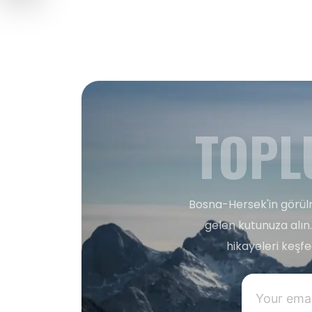
TOPL
Bosna-Hersek'in görülm
gelen kutunuza alın.
hikayeleri keşf