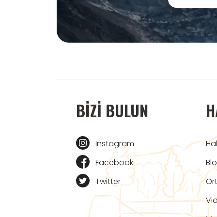
BIZI BULUN
H
Instagram
Ha
Facebook
Bl
Twitter
Ort
Vi