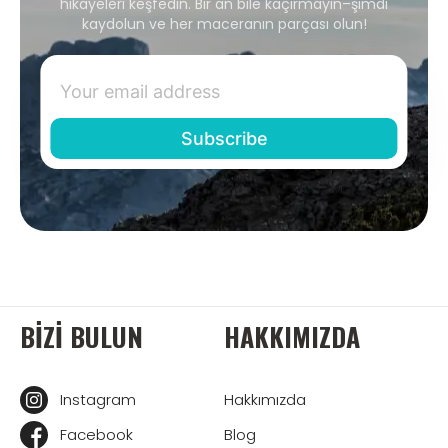
hikayeleri keşfedin. Bir an bile kaçırmayın–şimdi
kaydolun ve her maceranın parçası olun!
BIZI BULUN
HAKKIMIZDA
Instagram
Hakkımızda
Facebook
Blog