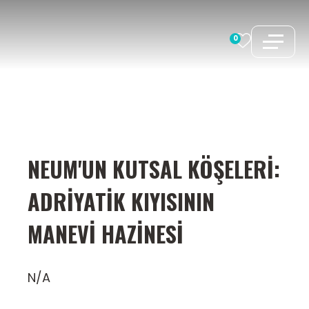
İçeriğe
atla
0
NEUM'UN KUTSAL KÖŞELERI:
ADRIYATIK KIYISININ
MANEVI HAZINESI
N/A