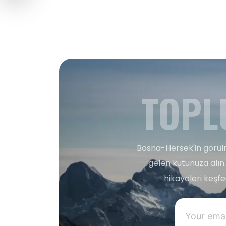
TOPL
Bosna-Hersek'in görülm
gelen kutunuza alın.
hikayeleri keşf