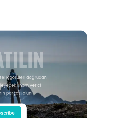
TILIN
zel içgörüleri doğrudan
şleyecek ilham verici
ın parçası olun!