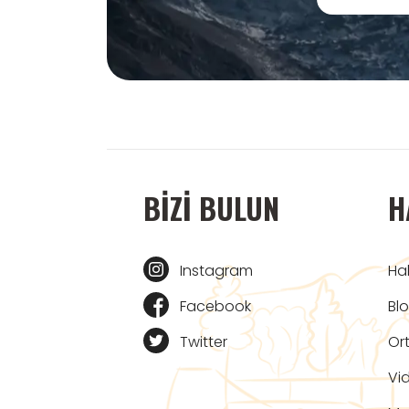
BIZI BULUN
H
Instagram
Ha
Facebook
Bl
Twitter
Ort
Vi