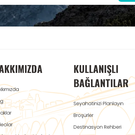
AKKIMIZDA
KULLANIŞLI
BAĞLANTILAR
kkımızda
og
Seyahatinizi Planlayın
aklar
Broşürler
deolar
Destinasyon Rehberi