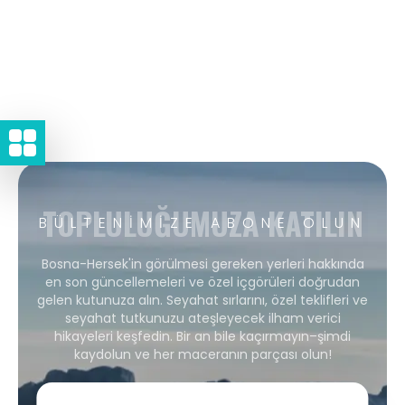
TOPLULUĞUMUZA KATILIN
BÜLTENIMIZE ABONE OLUN
Bosna-Hersek'in görülmesi gereken yerleri hakkında
en son güncellemeleri ve özel içgörüleri doğrudan
gelen kutunuza alın. Seyahat sırlarını, özel teklifleri ve
seyahat tutkunuzu ateşleyecek ilham verici
hikayeleri keşfedin. Bir an bile kaçırmayın–şimdi
kaydolun ve her maceranın parçası olun!