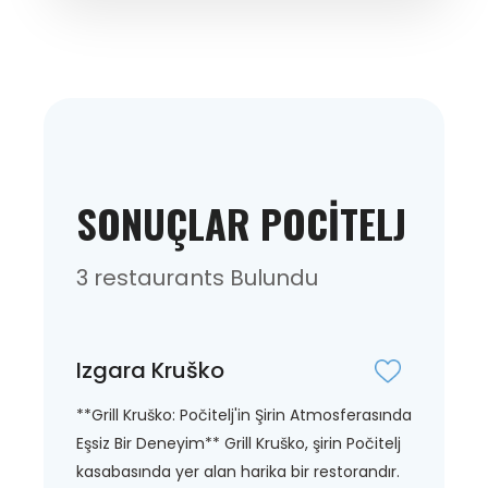
SONUÇLAR POCITELJ
3 restaurants Bulundu
Izgara Kruško
**Grill Kruško: Počitelj'in Şirin Atmosferasında
Eşsiz Bir Deneyim** Grill Kruško, şirin Počitelj
kasabasında yer alan harika bir restorandır.