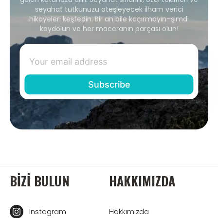
seyahat tutkunuzu ateşleyecek ilham verici
hikayeleri keşfedin. Bir an bile kaçırmayın–şimdi
kaydolun ve her maceranın parçası olun!
BIZI BULUN
HAKKIMIZDA
Instagram
Hakkımızda