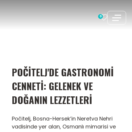
İçeriğe
atla
0
POČITELJ'DE GASTRONOMI
CENNETI: GELENEK VE
DOĞANIN LEZZETLERI
Počitelj, Bosna-Hersek’in Neretva Nehri
vadisinde yer alan, Osmanlı mimarisi ve