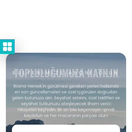
TOPLULUĞUMUZA KATILIN
BÜLTENIMIZE ABONE OLUN
Bosna-Hersek'in görülmesi gereken yerleri hakkında
en son güncellemeleri ve özel içgörüleri doğrudan
gelen kutunuza alın. Seyahat sırlarını, özel teklifleri ve
seyahat tutkunuzu ateşleyecek ilham verici
hikayeleri keşfedin. Bir an bile kaçırmayın–şimdi
kaydolun ve her maceranın parçası olun!