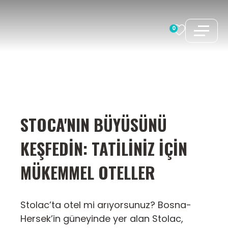
İçeriğe
atla
0
STOCA'NIN BÜYÜSÜNÜ
KEŞFEDIN: TATILINIZ İÇIN
MÜKEMMEL OTELLER
Stolac’ta otel mi arıyorsunuz? Bosna-
Hersek’in güneyinde yer alan Stolac,