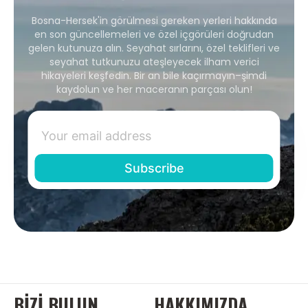
Bosna-Hersek'in görülmesi gereken yerleri hakkında
en son güncellemeleri ve özel içgörüleri doğrudan
gelen kutunuza alın. Seyahat sırlarını, özel teklifleri ve
seyahat tutkunuzu ateşleyecek ilham verici
hikayeleri keşfedin. Bir an bile kaçırmayın–şimdi
kaydolun ve her maceranın parçası olun!
BIZI BULUN
HAKKIMIZDA