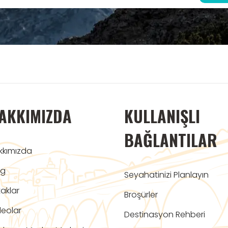
AKKIMIZDA
KULLANIŞLI
BAĞLANTILAR
kkımızda
og
Seyahatinizi Planlayın
aklar
Broşürler
deolar
Destinasyon Rehberi