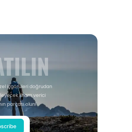
TILIN
zel içgörüleri doğrudan
şleyecek ilham verici
ın parçası olun!