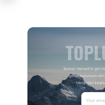
TOPL
Bosna-Hersek'in görülm
gelen kutunuza alın.
hikayeleri keşf