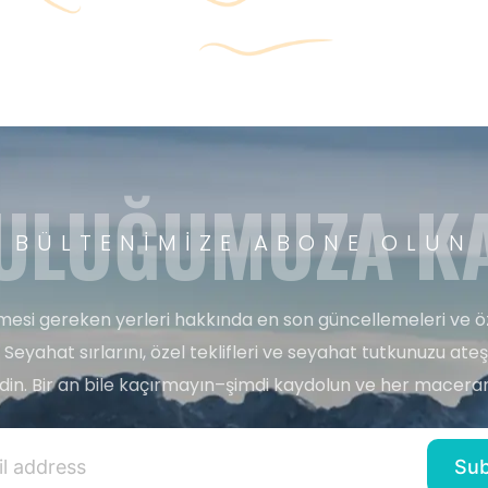
ULUĞUMUZA KA
BÜLTENIMIZE ABONE OLUN
esi gereken yerleri hakkında en son güncellemeleri ve ö
 Seyahat sırlarını, özel teklifleri ve seyahat tutkunuzu ate
edin. Bir an bile kaçırmayın–şimdi kaydolun ve her maceran