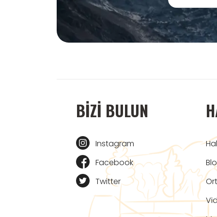
BIZI BULUN
H
Instagram
Ha
Facebook
Bl
Twitter
Ort
Vi