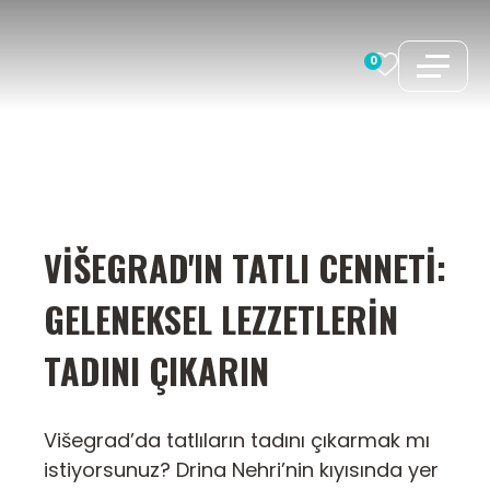
İçeriğe
atla
0
VIŠEGRAD'IN TATLI CENNETI:
GELENEKSEL LEZZETLERIN
TADINI ÇIKARIN
Višegrad’da tatlıların tadını çıkarmak mı
istiyorsunuz? Drina Nehri’nin kıyısında yer