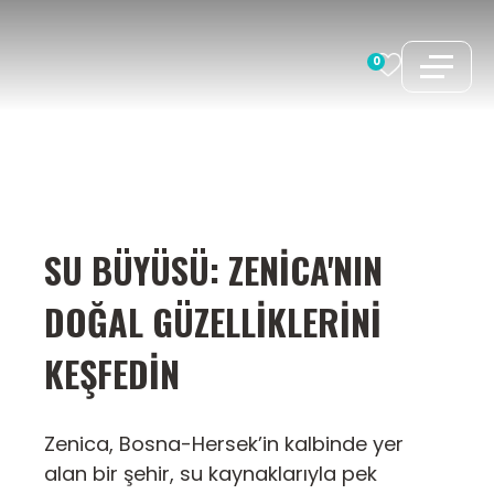
İçeriğe
atla
0
SU BÜYÜSÜ: ZENICA'NIN
DOĞAL GÜZELLIKLERINI
KEŞFEDIN
Zenica, Bosna-Hersek’in kalbinde yer
alan bir şehir, su kaynaklarıyla pek