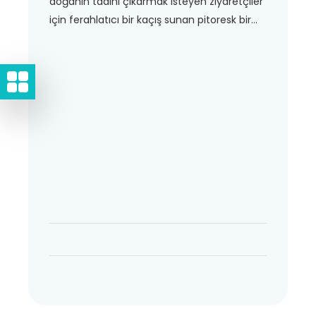
doğanın tadını çıkarmak isteyen ziyaretçiler
için ferahlatıcı bir kaçış sunan pitoresk bir...